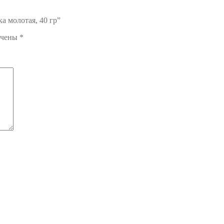
а молотая, 40 гр”
ечены
*