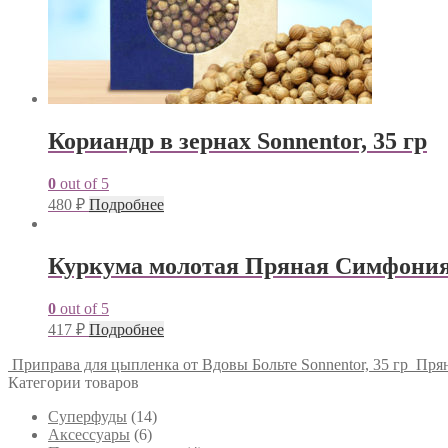
Кориандр в зернах Sonnentor, 35 гр
0
out of 5
480
₽
Подробнее
Куркума молотая Пряная Симфония,
0
out of 5
417
₽
Подробнее
Приправа для цыпленка от Вдовы Больте Sonnentor, 35 гр
Прян
Категории товаров
Cуперфуды
(14)
Аксессуары
(6)