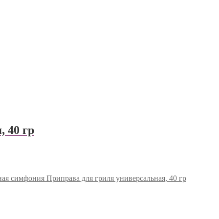
 40 гр
ая симфония Приправа для гриля универсальная, 40 гр