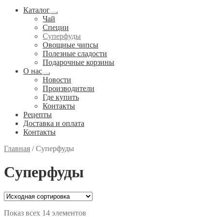
Каталог
Развернутое
Чай
вложенное
Специи
меню
Cуперфуды
Овощные чипсы
Полезные сладости
Подарочные корзины
О нас
Развернутое
Новости
вложенное
Производители
меню
Где купить
Контакты
Рецепты
Доставка и оплата
Контакты
Главная
/
Cуперфуды
Cуперфуды
Показ всех 14 элементов