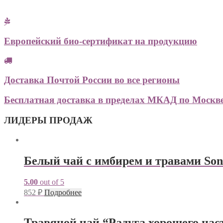
Европейский био-сертификат на продукцию
Доставка Почтой России во все регионы
Бесплатная доставка в пределах МКАД по Москве 
ЛИДЕРЫ ПРОДАЖ
Белый чай с имбирем и травами Sonn
5.00
out of 5
852
₽
Подробнее
Травяной чай “Радуга хорошего наст