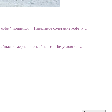
я кофе @sonnentor ⠀ Идеальное сочетание кофе, к…
тайная, камерная и семейная.♥️ ⠀ Безусловно, …
и