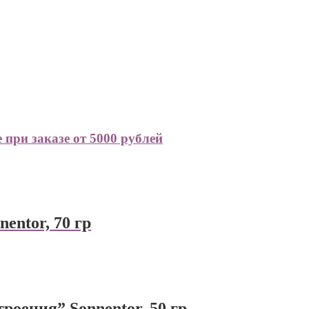
при заказе от 5000 рублей
entor, 70 гр
роения” Sonnentor, 50 гр