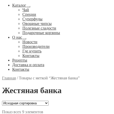
Каталог
Развернутое
Чай
вложенное
Специи
меню
Cуперфуды
Овощные чипсы
Полезные сладости
Подарочные корзины
О нас
Развернутое
Новости
вложенное
Производители
меню
Где купить
Контакты
Рецепты
Доставка и оплата
Контакты
Главная
/
Товары с меткой “Жестяная банка”
Жестяная банка
Показ всех 9 элементов