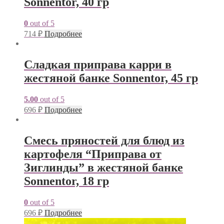
Sonnentor, 40 гр
0
out of 5
714
₽
Подробнее
Сладкая приправа карри в
жестяной банке Sonnentor, 45 гр
5.00
out of 5
696
₽
Подробнее
Смесь пряностей для блюд из
картофеля “Приправа от
Зиглинды” в жестяной банке
Sonnentor, 18 гр
0
out of 5
696
₽
Подробнее