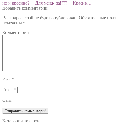
записям
но и красиво? ⠀ Для меня- да!??? ⠀ Красив…
Добавить комментарий
Ваш адрес email не будет опубликован.
Обязательные поля
помечены
*
Комментарий
Имя
*
Email
*
Сайт
Категории товаров