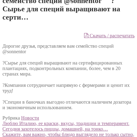
семейство специй @sonnentor ⠀ ?
Сырье для специй выращивают на
серти…
Скачать / распечатать
Дорогие друзья, представляем вам семейство специй
@sonnentor
⠀
?Сырье для специй выращивают на сертифицированных
плантациях, подконтрольных компании, более, чем в 20
странах мира.
⠀
?Компания сотрудничает напрямую с фермерами и ценит их
труд!
⠀
?Специи в баночках выгодно отличаются наличием дозатора
и экономичным использованием.
Рубрика
Новости
Навигация
Предыдущий:
Люблю Италию, ее краски, вкусы, традиции и темперамент.
Сегодня захотелось пиццы, домашней, на тонко…
по
Следующий:
Скажите, вам важно, чтобы блюдо выглядело не только сытно,