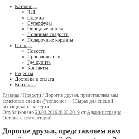
Каталог
Развернутое
Чай
вложенное
Специи
меню
Cуперфуды
Овощные чипсы
Полезные сладости
Подарочные корзины
О нас
Развернутое
Новости
вложенное
Производители
меню
Где купить
Контакты
Рецепты
Доставка и оплата
Контакты
Главная
/
Новости
/
Дорогие друзья, представляем вам
семейство специй @sonnentor ⠀ ?Сырье для специй
выращивают на серти…
Опубликовано
28.03.2019
28.03.2019
от
Администрация
—
Оставить комментарий
Дорогие друзья, представляем вам