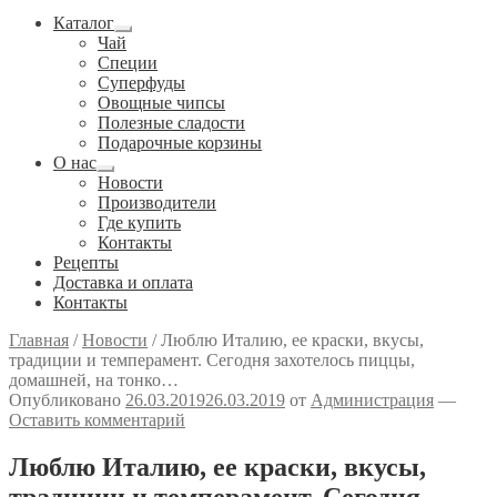
Каталог
Развернутое
Чай
вложенное
Специи
меню
Cуперфуды
Овощные чипсы
Полезные сладости
Подарочные корзины
О нас
Развернутое
Новости
вложенное
Производители
меню
Где купить
Контакты
Рецепты
Доставка и оплата
Контакты
Главная
/
Новости
/
Люблю Италию, ее краски, вкусы,
традиции и темперамент. Сегодня захотелось пиццы,
домашней, на тонко…
Опубликовано
26.03.2019
26.03.2019
от
Администрация
—
Оставить комментарий
Люблю Италию, ее краски, вкусы,
традиции и темперамент. Сегодня