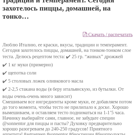
захотелось пиццы, домашней, на
тонко…
Скачать / распечатать
Люблю Италию, ее краски, вкусы, традиции и темперамент.
Сегодня захотелось пиццы, домашней, на тонком-тонком слое
теста. Делюсь рецептом теста: ✔️ 25 гр. “живых” дрожжей
✔️ 1 кг муки (примерно)
✔️ щепотка соли
✔️ 5 столовых ложек оливкового масла
✔️ 2-2,5 стакана воды (я беру итальянскую, из бутылки. От
воды очень-очень много зависит)
Смешиваем все ингредиенты кроме муки, ее добавляем потом
до того момента, чтобы тесто не прилипало к доске. Хорошо
вымешиваем, и оставляем тесто подниматься на 1-1’5 часа.
Начинку выбирайте сами, главное, не забудьте специи
@sonnentor для пиццы и пасты? Духовку предварительно
хорошо разогреваем до 240-250 градусов! Приятного
аппетита! #astragreen #sonnentor #биоспеции #биопродукты