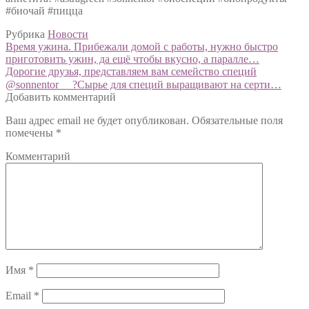
#биочай #пицца
Рубрика
Новости
Навигация
Предыдущий:
Время ужина. Прибежали домой с работы, нужно быстро
приготовить ужин, да ещё чтобы вкусно, а паралле…
по
Следующий:
Дорогие друзья, представляем вам семейство специй
записям
@sonnentor ⠀ ?Сырье для специй выращивают на серти…
Добавить комментарий
Ваш адрес email не будет опубликован.
Обязательные поля
помечены
*
Комментарий
Имя
*
Email
*