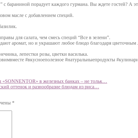
” с бараниной порадует каждого гурмана. Вы ждете гостей? А это
овом масле с добавлением специй.
базилик.
правы для салата, чем смесь специй “Все в зелени”.
дают аромат, но и украшают любое блюдо благодаря цветочным 
ечника, лепестки розы, цветки василька.
#готовимвместе #вкусноеполезное #натуральныепродукты #кулинар
рмы «SONNENTOR» в железных банках – не тольк…
ский оттенок и разнообразие блюдам из риса…
ечены
*