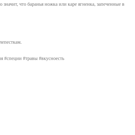
 значит, что баранья ножка или каре ягненка, запеченные в
лепесткам.
ия #специи #травы #вкусноесть