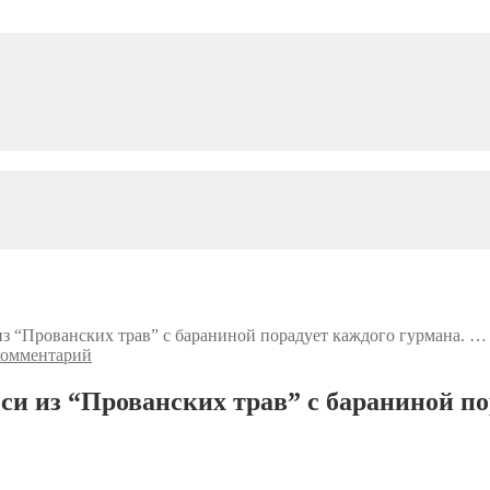
 из “Прованских трав” с бараниной порадует каждого гурмана. …
комментарий
еси из “Прованских трав” с бараниной п