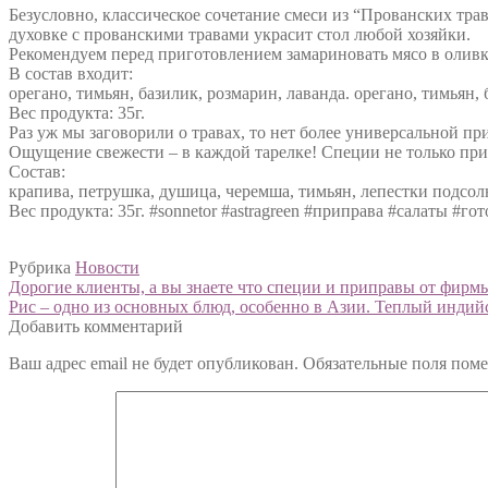
Безусловно, классическое сочетание смеси из “Прованских трав
духовке с прованскими травами украсит стол любой хозяйки.
Рекомендуем перед приготовлением замариновать мясо в оливк
В состав входит:
орегано, тимьян, базилик, розмарин, лаванда. орегано, тимьян, 
Вес продукта: 35г.
Раз уж мы заговорили о травах, то нет более универсальной при
Ощущение свежести – в каждой тарелке! Специи не только при
Состав:
крапива, петрушка, душица, черемша, тимьян, лепестки подсолн
Вес продукта: 35г. #sonnetor #astragreen #приправа #салаты 
Рубрика
Новости
Навигация
Предыдущий:
Дорогие клиенты, а вы знаете что специи и приправы от фи
Следующий:
Рис – одно из основных блюд, особенно в Азии. Теплый индий
по
Добавить комментарий
записям
Ваш адрес email не будет опубликован.
Обязательные поля пом