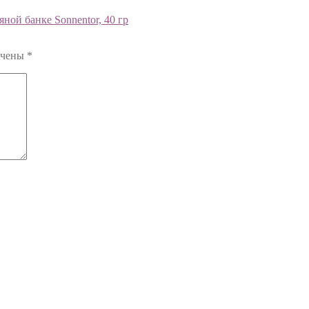
ной банке Sonnentor, 40 гр
ечены
*