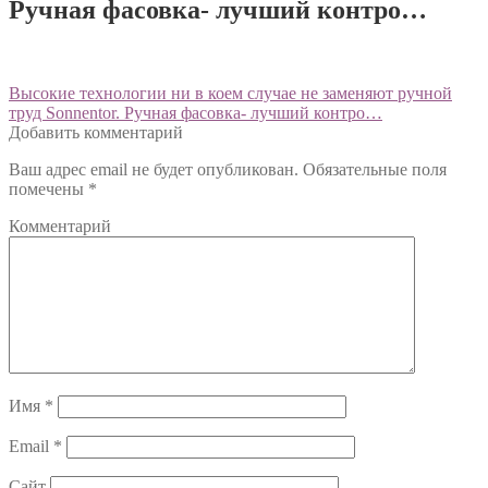
Ручная фасовка- лучший контро…
Навигация
Предыдущий:
Высокие технологии ни в коем случае не заменяют ручной
труд Sonnentor. Ручная фасовка- лучший контро…
по
Добавить комментарий
записям
Ваш адрес email не будет опубликован.
Обязательные поля
помечены
*
Комментарий
Имя
*
Email
*
Сайт