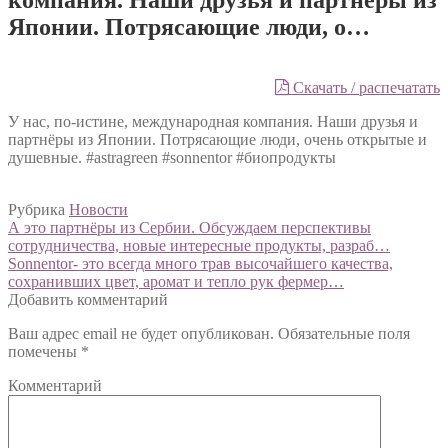
Японии. Потрясающие люди, о…
Скачать / распечатать
У нас, по-истине, международная компания. Наши друзья и
партнёры из Японии. Потрясающие люди, очень открытые и
душевные. #astragreen #sonnentor #биопродукты
Рубрика
Новости
Навигация
Предыдущий:
А это партнёры из Сербии. Обсуждаем перспективы
сотрудничества, новые интересные продукты, разраб…
по
Следующий:
Sonnentor- это всегда много трав высочайшего качества,
записям
сохранивших цвет, аромат и тепло рук фермер…
Добавить комментарий
Ваш адрес email не будет опубликован.
Обязательные поля
помечены
*
Комментарий