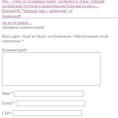
Навигация
Предыдущий:
Рис – одно из основных блюд, особенно в Азии. Теплый
индийский оттенок и разнообразие блюдам из риса…
по
Следующий:
Попробуй “Черный чай с чабрецом” от
записям
Sonnentor❗️⠀⠀⠀⠀⠀⠀⠀⠀⠀⠀⠀⠀⠀⠀⠀⠀⠀⠀⠀⠀⠀⠀⠀⠀⠀⠀⠀⠀⠀⠀⠀⠀
ты не останеш…
Добавить комментарий
Ваш адрес email не будет опубликован.
Обязательные поля
помечены
*
Комментарий
Имя
*
Email
*
Сайт