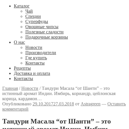
Каталог
Чай
Специи
Cуперфуды
Овощные чипсы
Полезные сладости
Подарочные корзины
О нас
Новости
Производители
Где купить
Контакты
Рецепты
Доставка и оплата
Контакты
Главная
/
Новости
/
Тандури Масала “от Шанти” – это
истинный аромат Индии. Имбирь, кориандр, цейлонская
корица, кардамон…
Опубликовано
29.10.2017
27.03.2018
от
Astragreen
—
Оставить
комментарий
Тандури Масала “от Шанти” – это
истинный аромат Индии. Имбирь,