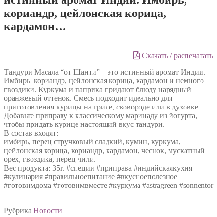
кориандр, цейлонская корица,
кардамон…
Скачать / распечатать
Тандури Масала “от Шанти” – это истинный аромат Индии.
Имбирь, кориандр, цейлонская корица, кардамон и немного
гвоздики. Куркума и паприка придают блюду нарядный
оранжевый оттенок. Смесь подходит идеально для
приготовления курицы на гриле, сковороде или в духовке.
Добавьте приправу к классическому маринаду из йогурта,
чтобы придать курице настоящий вкус тандури.
В состав входят:
имбирь, перец стручковый сладкий, кумин, куркума,
цейлонская корица, кориандр, кардамон, чеснок, мускатный
орех, гвоздика, перец чили.
Вес продукта: 35г. #специи #приправа #индийскаякухня
#кулинария #правильноепитание #вкусноеполезное
#готовимдома #готовимвместе #куркума #astragreen #sonnentor
Рубрика
Новости