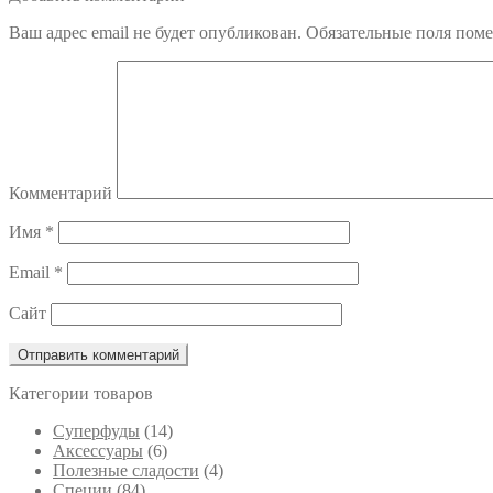
по
Ваш адрес email не будет опубликован.
Обязательные поля пом
записям
Комментарий
Имя
*
Email
*
Сайт
Категории товаров
Cуперфуды
(14)
Аксессуары
(6)
Полезные сладости
(4)
Специи
(84)