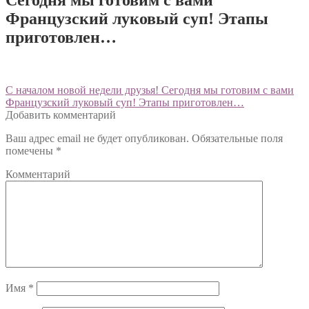
Французский луковый суп! Этапы
приготовлен…
Навигация
Предыдущий:
С началом новой недели друзья! Сегодня мы готовим с вами
Французский луковый суп! Этапы приготовлен…
по
Добавить комментарий
записям
Ваш адрес email не будет опубликован.
Обязательные поля
помечены
*
Комментарий
Имя
*