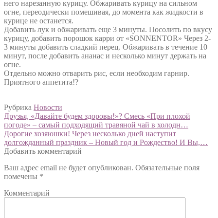
него нарезанную курицу. Обжаривать курицу на сильном
огне, переодически помешивая, до момента как жидкости в
курице не останется.
Добавить лук и обжаривать еще 3 минуты. Посолить по вкусу
курицу, добавить порошок карри от «SONNENTOR» Через 2-
3 минуты добавить сладкий перец. Обжаривать в течение 10
минут, после добавить ананас и несколько минут держать на
огне.
Отдельно можно отварить рис, если необходим гарнир.
Приятного аппетита!?
Рубрика
Новости
Навигация
Предыдущий:
Друзья, «Давайте будем здоровы!»? Смесь «При плохой
погоде» – самый подходящий травяной чай в холодн…
по
Следующий:
Дорогие хозяюшки! Через несколько дней наступит
записям
долгожданный праздник – Новый год и Рождество! И Вы,…
Добавить комментарий
Ваш адрес email не будет опубликован.
Обязательные поля
помечены
*
Комментарий