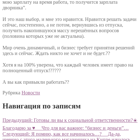
мою зарплату на время работа, то получится зарплата
дворника”.
⠀
И это наш выбор, и мне это нравится. Нравится решать задачи
сейчас, постепенно, а не потом, вернувшись из отпуска,
получить накопившуюся массу нерешённых вопросов
(половина которых уже не актуальна).
⠀
Мир очень динамичный, и бизнес требует принятия решений
здесь и сейчас. Ждать никто не хочет и не будет.??
⠀
Хотя я на 100% уверена, что каждый человек имеет право на
полноценный отпуск!?????
⠀
А вы как привыкли работать??
Рубрика
Новости
Навигация по записям
Предыдущий:
Готовы ли вы к социальной ответственности?☀️
Благодарю за ♥️ ⠀ Что для вас важнее: “бизнес и деньги”…
Следующий:
Я помню, как все начиналось…? ⠀ Да-да,
именно с этого маленького магазинчика на Кипре началось