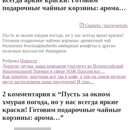
подарочные чайные корзины: арома…
Скачать / распечатать
Пусть за окном хмурая погода, но у нас всегда яркие краски!
Готовим подарочные чайные корзины: ароматный чай
#sonnentor #swissalpineherbs имбирные конфеты и другие
полезные вкусности! #astragreen
Рубрика
Новости
Навигация
Предыдущий:
Дорогие друзья, наша компания участвует во Всероссийской
Национальной Премии в сфере ЗОЖ Просим вас…
по
Следующий:
Как приятно, заходишь вот так в кафе, а там на самом видном
записям
месте расположена наша продукция! И сраз…
2 комментария к “
Пусть за окном
хмурая погода, но у нас всегда яркие
краски! Готовим подарочные чайные
корзины: арома…
”