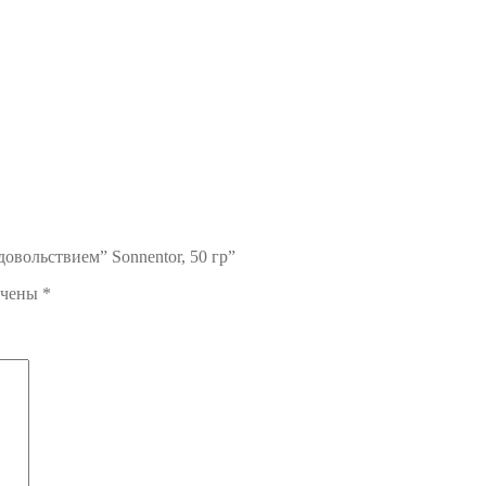
довольствием” Sonnentor, 50 гр”
ечены
*