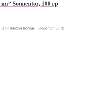
я” Sonnentor, 100 гр
"При плохой погоде" Sonnentor, 50 гр
и