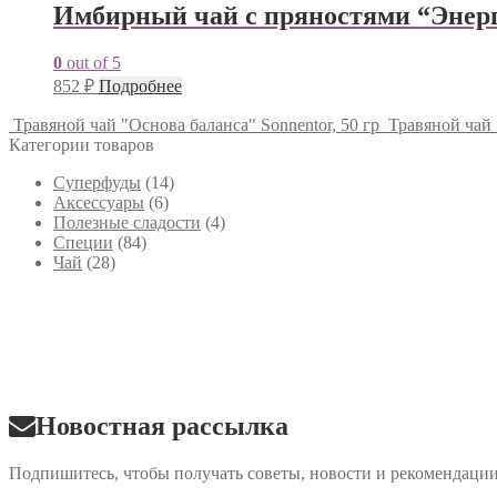
Имбирный чай с пряностями “Энерги
0
out of 5
852
₽
Подробнее
Травяной чай "Основа баланса" Sonnentor, 50 гр
Травяной чай 
Категории товаров
Cуперфуды
(14)
Аксессуары
(6)
Полезные сладости
(4)
Специи
(84)
Чай
(28)
Новостная рассылка
Подпишитесь, чтобы получать советы, новости и рекомендаци