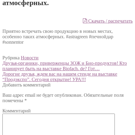
атмосферных.
Скачать / распечатать
Приятно встречать свою продукцию в новых местах,
особенно таких атмосферных. #astragreen #печнойдар
#sonnentor
Рубрика
Новости
Навигация
Предыдущий:
Друзья-органики, приверженцы ЗОЖ и Био-продуктов! Кто
планирует быть на выставке Biofach. de? Гот…
по
Следующий:
Дорогие друзья, ждем вас на нашем стенде на выставке
записям
“Продэкспо”. Сегодня открытие! УРА!!!
Добавить комментарий
Ваш адрес email не будет опубликован.
Обязательные поля
помечены
*
Комментарий