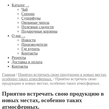
Каталог
Развернутое
Чай
вложенное
Специи
меню
Cуперфуды
Овощные чипсы
Полезные сладости
Подарочные корзины
О нас
Развернутое
Новости
вложенное
Производители
меню
Где купить
Контакты
Рецепты
Доставка и оплата
Контакты
Главная
/
Приятно встречать свою продукцию в новых местах,
особенно таких атмосферных.
/
Приятно встречать свою
продукцию в новых местах, особенно таких атмосферных.
Приятно встречать свою продукцию в
новых местах, особенно таких
атмосферных.