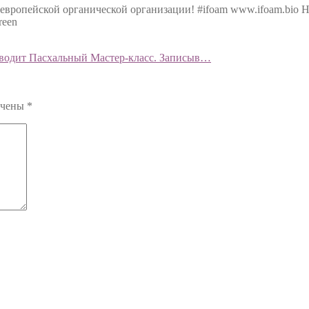
европейской органической организации! #ifoam www.ifoam.bio Н
reen
роводит Пасхальный Мастер-класс. Записыв…
ечены
*