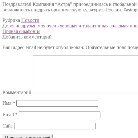
Поздравляем! Компания “Астра” присоединилась к глобальной 
возможность внедрять органическую культуру в России. #astrag
Рубрика
Новости
Навигация
Предыдущий:
Дорогие друзья, моя очень хорошая и талантливая знакомая п
Следующий:
Пряная симфония
по
Добавить комментарий
записям
Ваш адрес email не будет опубликован.
Обязательные поля пом
Комментарий
Имя
*
Email
*
Сайт