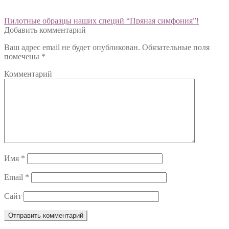
Навигация
Предыдущий:
Пилотные образцы наших специй “Пряная симфония”!
Добавить комментарий
по
Ваш адрес email не будет опубликован.
Обязательные поля
записям
помечены
*
Комментарий
Имя
*
Email
*
Сайт