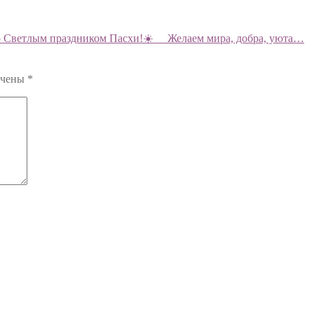
о Светлым праздником Пасхи!☀️ ⠀ Желаем мира, добра, уюта…
ечены
*