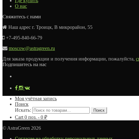
Где купить
О нас
Свяжитесь с нами
Наш адрес г. Троицк, В микрорайон, 55
+7-495-840-66-79
moscow@astragreen.ru
Для заказа продукции и получения информации, пожалуйста,
с
Подпишитесь на нас
Моя учётная запись
Поиск
Искать:
Поиск
Cart
0
поз. -
0
₽
© AstraGreen 2026
Согласие на обработку персональных данных