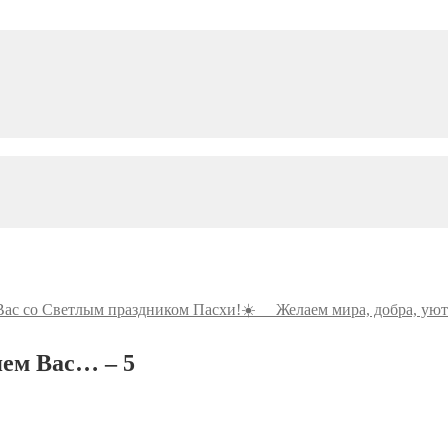
Вас со Светлым праздником Пасхи!☀️ ⠀ Желаем мира, добра, у
яем Вас… – 5