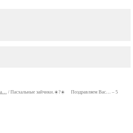
юта…
/
Пасхальные зайчики.☀️?☀️ ⠀ Поздравляем Вас… – 5