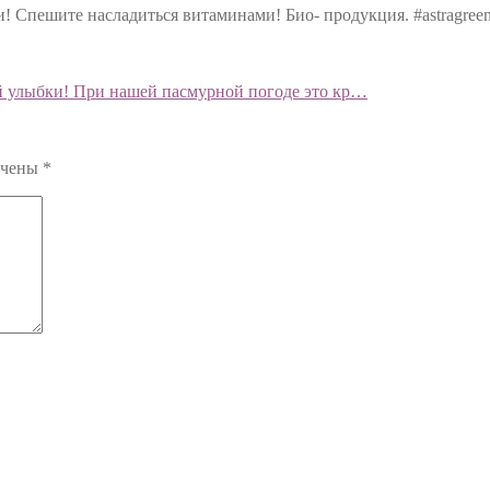
! Спешите насладиться витаминами! Био- продукция. #astragre
й улыбки! При нашей пасмурной погоде это кр…
ечены
*