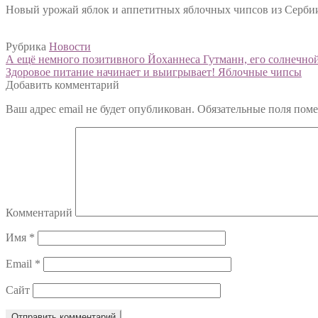
Новый урожай яблок и аппетитных яблочных чипсов из Сербии
Рубрика
Новости
Навигация
Предыдущий:
А ещё немного позитивного Йоханнеса Гутманн, его солнечно
Следующий:
Здоровое питание начинает и выигрывает! Яблочные чипсы
по
Добавить комментарий
записям
Ваш адрес email не будет опубликован.
Обязательные поля пом
Комментарий
Имя
*
Email
*
Сайт