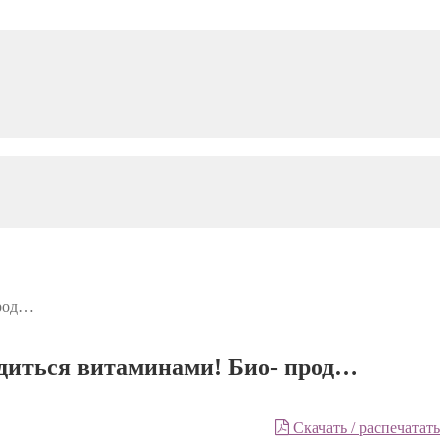
прод…
адиться витаминами! Био- прод…
Скачать / распечатать