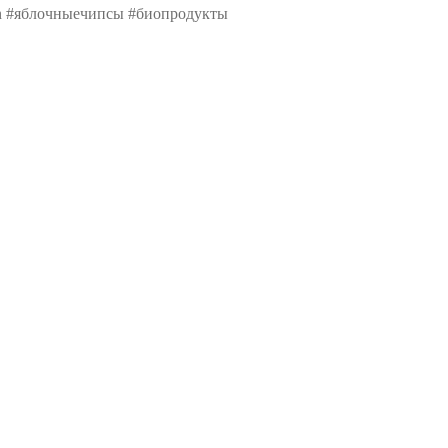
en #яблочныечипсы #биопродукты