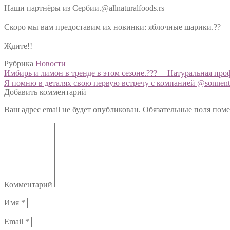
Наши партнёры из Сербии.@allnaturalfoods.rs
⠀
Скоро мы вам предоставим их новинки: яблочные шарики.??
⠀
Ждите!!
Рубрика
Новости
Навигация
Предыдущий:
Имбирь и лимон в тренде в этом сезоне.??? ⠀ Натуральная про
Следующий:
Я помню в деталях свою первую встречу с компанией @sonnent
по
Добавить комментарий
записям
Ваш адрес email не будет опубликован.
Обязательные поля пом
Комментарий
Имя
*
Email
*