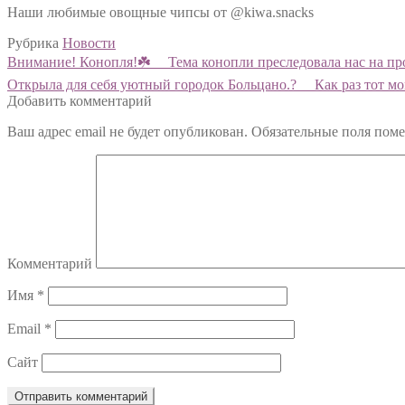
Наши любимые овощные чипсы от @kiwa.snacks
Рубрика
Новости
Навигация
Предыдущий:
Внимание! Конопля!☘️ ⠀ Тема конопли преследовала нас на п
по
Следующий:
Открыла для себя уютный городок Больцано.? ⠀ Как раз тот м
Добавить комментарий
записям
Ваш адрес email не будет опубликован.
Обязательные поля пом
Комментарий
Имя
*
Email
*
Сайт