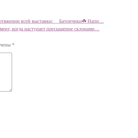
ротяжении всей выставки: ⠀ Батончики☘️ Напи…
омент, когда наступает пресыщение склонами…
ечены
*