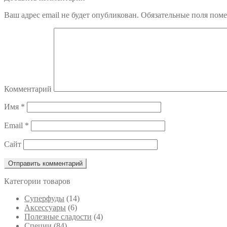
по
Ваш адрес email не будет опубликован.
Обязательные поля пом
записям
Комментарий
Имя
*
Email
*
Сайт
Категории товаров
Cуперфуды
(14)
Аксессуары
(6)
Полезные сладости
(4)
Специи
(84)