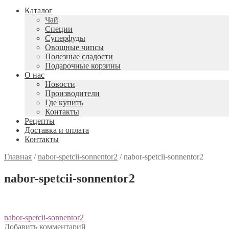
Каталог
Чай
Специи
Cуперфуды
Овощные чипсы
Полезные сладости
Подарочные корзины
О нас
Новости
Производители
Где купить
Контакты
Рецепты
Доставка и оплата
Контакты
Главная
/
nabor-spetcii-sonnentor2
/
nabor-spetcii-sonnentor2
nabor-spetcii-sonnentor2
Навигация
Предыдущий:
nabor-spetcii-sonnentor2
Добавить комментарий