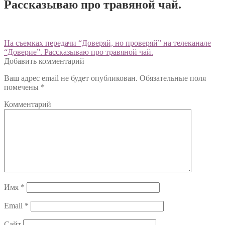
Рассказываю про травяной чай.
Навигация
Предыдущий:
На съемках передачи “Доверяй, но проверяй” на телеканале
“Доверие”. Рассказываю про травяной чай.
по
Добавить комментарий
записям
Ваш адрес email не будет опубликован.
Обязательные поля
помечены
*
Комментарий
Имя
*
Email
*
Сайт