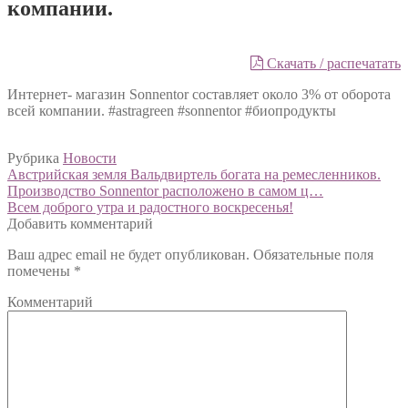
компании.
Скачать / распечатать
Интернет- магазин Sonnentor составляет около 3% от оборота
всей компании. #astragreen #sonnentor #биопродукты
Рубрика
Новости
Навигация
Предыдущий:
Австрийская земля Вальдвиртель богата на ремесленников.
Производство Sonnentor расположено в самом ц…
по
Следующий:
Всем доброго утра и радостного воскресенья!
записям
Добавить комментарий
Ваш адрес email не будет опубликован.
Обязательные поля
помечены
*
Комментарий