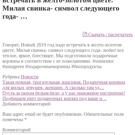
Милая свинка- символ следующего
года- …
Скачать / распечатать
Говорят, Новый 2019 год надо встречать в желто-золотом
цвете. Милая свинка- символ следующего года- любит все
теплое, яркое, блестящее. Мы подготовили подарочные
корзины в соответствие с ее пожеланиями. #sonnentor
#astragreen #подарочныекорзины #биопродукты
Рубрика
Новости
Навигация
Предыдущий:
Такая нежная, трогательная, красивая. Подарочная корзина
для милых девушек, женщин. А сколько там уд…
по
Следующий:
Пусть за окном белым-бело, а у нас оранжевое настроение!
записям
Подбираем цвет подарочных корзин под ваше н…
Добавить комментарий
Ваш адрес email не будет опубликован.
Обязательные поля
помечены
*
Комментарий