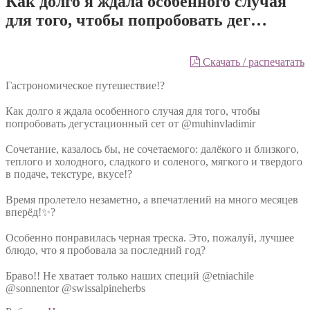
Как долго я ждала особенного случая
для того, чтобы попробовать дег…
Скачать / распечатать
Гастрономическое путешествие!?
⠀
Как долго я ждала особенного случая для того, чтобы
попробовать дегустационный сет от @muhinvladimir
⠀
Сочетание, казалось бы, не сочетаемого: далёкого и близкого,
теплого и холодного, сладкого и соленого, мягкого и твердого
в подаче, текстуре, вкусе!?
⠀
Время пролетело незаметно, а впечатлений на много месяцев
вперёд!✨?
⠀
Особенно понравилась черная треска. Это, пожалуй, лучшее
блюдо, что я пробовала за последний год?
⠀
Браво!! Не хватает только наших специй @etniachile
@sonnentor @swissalpineherbs