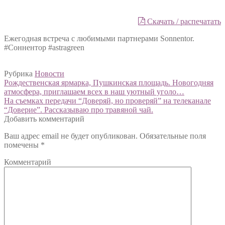
Скачать / распечатать
Ежегодная встреча с любимыми партнерами Sonnentor.
#Соннентор #astragreen
Рубрика
Новости
Навигация
Предыдущий:
Рождественская ярмарка, Пушкинская площадь. Новогодняя
атмосфера, приглашаем всех в наш уютный уголо…
по
Следующий:
На съемках передачи “Доверяй, но проверяй” на телеканале
записям
“Доверие”. Рассказываю про травяной чай.
Добавить комментарий
Ваш адрес email не будет опубликован.
Обязательные поля
помечены
*
Комментарий