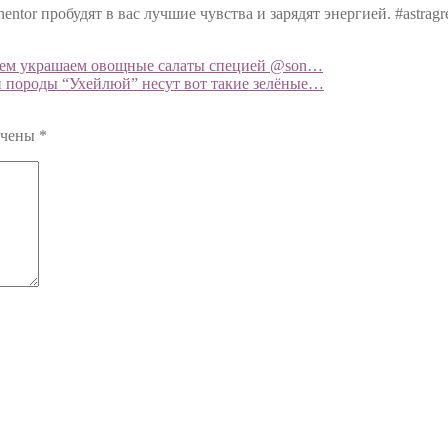
ntor пробудят в вас лучшие чувства и зарядят энергией. #astra
твием украшаем овощные салаты специей @son…
и породы “Ухейлюй” несут вот такие зелёные…
ечены
*