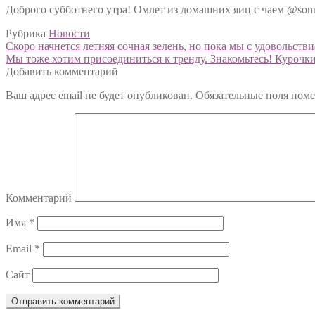
Доброго субботнего утра! Омлет из домашних яиц с чаем @sonne
Рубрика
Новости
Навигация
Предыдущий:
Скоро начнется летняя сочная зелень, но пока мы с удовольс
Следующий:
Мы тоже хотим присоединиться к тренду. Знакомьтесь! Курочк
по
Добавить комментарий
записям
Ваш адрес email не будет опубликован.
Обязательные поля пом
Комментарий
Имя
*
Email
*
Сайт