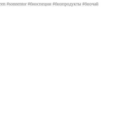
green #sonnentor #биоспеции #биопродукты #биочай