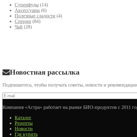
Cуперфуды
(14)
Аксессуары
(6)
Полезные сладости
(4)
Специи
(84)
Чай
(28)
Новостная рассылка
Подпишитесь, чтобы получать советы, новости и рекомендаци
Компания «Астра» работает на рынке БИО-продуктов с 2011 го
Каталог
Рецепты
Новости
Где купить