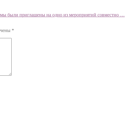
ад мы были приглашены на одно из мероприятий совместно …
ечены
*