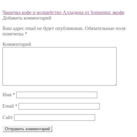
Навигация
Предыдущий:
Чашечка кофе и волшебство Алладина от Sonnentor. якофе
Добавить комментарий
по
Ваш адрес email не будет опубликован.
Обязательные поля
записям
помечены
*
Комментарий
Имя
*
Email
*
Сайт