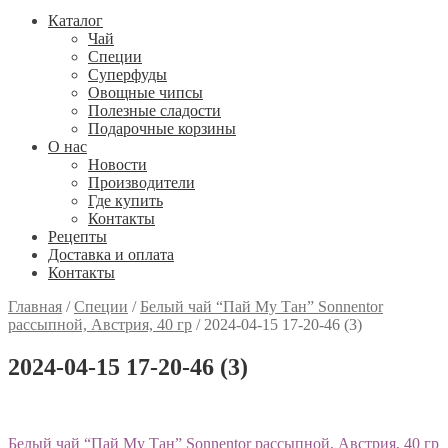
Каталог
Чай
Специи
Cуперфуды
Овощные чипсы
Полезные сладости
Подарочные корзины
О нас
Новости
Производители
Где купить
Контакты
Рецепты
Доставка и оплата
Контакты
Главная
/
Специи
/
Белый чай “Пай Му Тан” Sonnentor
рассыпной, Австрия, 40 гр
/
2024-04-15 17-20-46 (3)
2024-04-15 17-20-46 (3)
Навигация
Предыдущий:
Белый чай “Пай Му Тан” Sonnentor рассыпной, Австрия, 40 гр