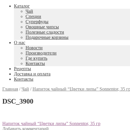
Каталог
Чай
Специи
Cуперфуды
Овощные чипсы
Полезные сладости
Подарочные корзины
О нас
Новости
Производители
Где купить
Контакты
Рецепты
Доставка и оплата
Контакты
Главная
/
Чай
/
Напиток чайный “Цветки липы” Sonnentor, 35 г
DSC_3900
Навигация
Предыдущий:
Напиток чайный “Цветки липы” Sonnentor, 35 гр
Добавить комментарий