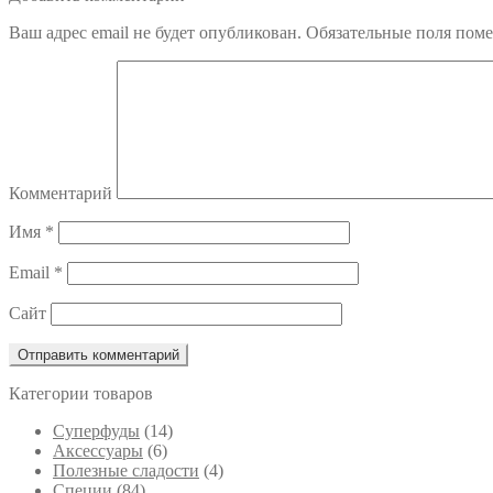
по
Ваш адрес email не будет опубликован.
Обязательные поля пом
записям
Комментарий
Имя
*
Email
*
Сайт
Категории товаров
Cуперфуды
(14)
Аксессуары
(6)
Полезные сладости
(4)
Специи
(84)