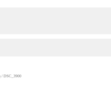
р
/
DSC_3900