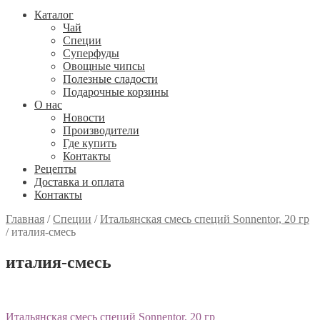
Каталог
Чай
Специи
Cуперфуды
Овощные чипсы
Полезные сладости
Подарочные корзины
О нас
Новости
Производители
Где купить
Контакты
Рецепты
Доставка и оплата
Контакты
Главная
/
Специи
/
Итальянская смесь специй Sonnentor, 20 гр
/
италия-смесь
италия-смесь
Навигация
Предыдущий:
Итальянская смесь специй Sonnentor, 20 гр