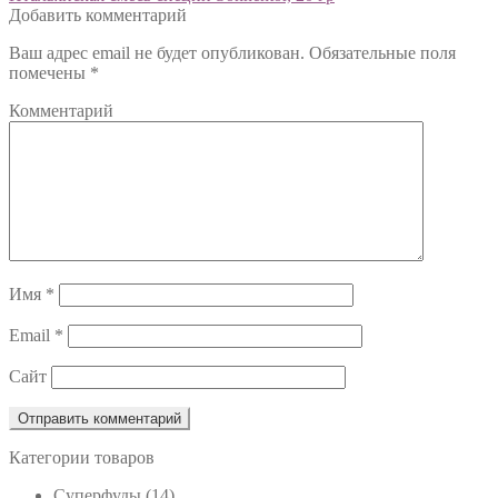
Добавить комментарий
по
Ваш адрес email не будет опубликован.
Обязательные поля
записям
помечены
*
Комментарий
Имя
*
Email
*
Сайт
Категории товаров
Cуперфуды
(14)