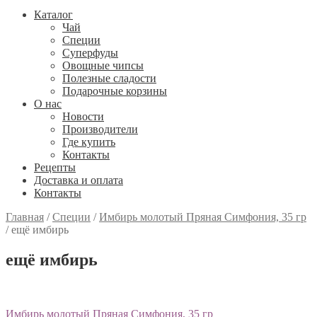
Каталог
Чай
Специи
Cуперфуды
Овощные чипсы
Полезные сладости
Подарочные корзины
О нас
Новости
Производители
Где купить
Контакты
Рецепты
Доставка и оплата
Контакты
Главная
/
Специи
/
Имбирь молотый Пряная Симфония, 35 гр
/
ещё имбирь
ещё имбирь
Навигация
Предыдущий:
Имбирь молотый Пряная Симфония, 35 гр