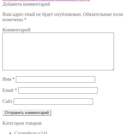
Добавить комментарий
по
Ваш адрес email не будет опубликован.
Обязательные поля
записям
помечены
*
Комментарий
Имя
*
Email
*
Сайт
Категории товаров
Cуперфуды
(14)