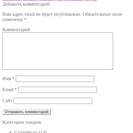
Добавить комментарий
по
Ваш адрес email не будет опубликован.
Обязательные поля
записям
помечены
*
Комментарий
Имя
*
Email
*
Сайт
Категории товаров
Cуперфуды
(14)