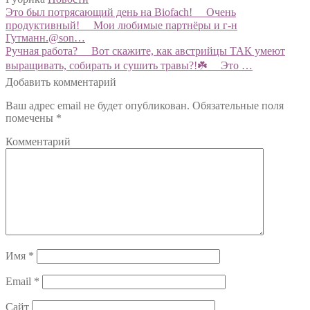
Навигация
Предыдущий:
Это был потрясающий день на Biofach! ⠀ Очень
продуктивный! ⠀ Мои любимые партнёры и г-н
по
Гутманн.@son…
записям
Следующий:
Ручная работа? ⠀ Вот скажите, как австрийцы ТАК умеют
выращивать, собирать и сушить травы?!☘️ ⠀ Это …
Добавить комментарий
Ваш адрес email не будет опубликован.
Обязательные поля
помечены
*
Комментарий
Имя
*
Email
*
Сайт