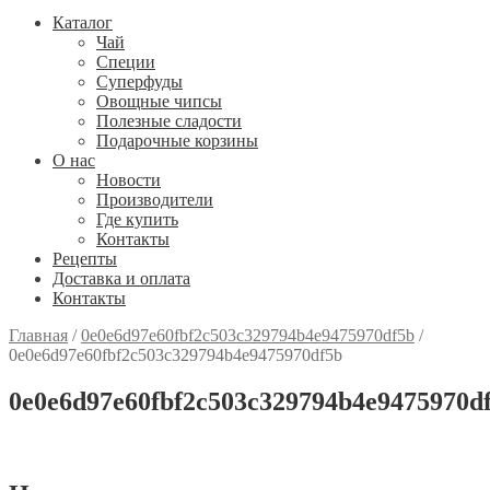
Каталог
Чай
Специи
Cуперфуды
Овощные чипсы
Полезные сладости
Подарочные корзины
О нас
Новости
Производители
Где купить
Контакты
Рецепты
Доставка и оплата
Контакты
Главная
/
0e0e6d97e60fbf2c503c329794b4e9475970df5b
/
0e0e6d97e60fbf2c503c329794b4e9475970df5b
0e0e6d97e60fbf2c503c329794b4e9475970d