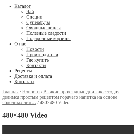
Каталог
Чай
Специи
Cуперфуды
Овощные чипсы
Полезные сладости
Подарочные корзины
О нас
Новости
Производители
Где купить
Контакты
Рецепты
Доставка и оплата
Контакты
Главная
/
Новости
/
В такие прохладные дни как сегодня,
делимся простым рецептом горячего напитка на основе
яблочных чип…
/
480×480 Video
480×480 Video