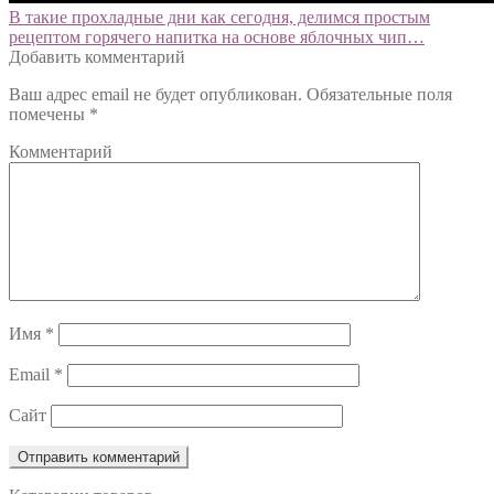
Навигация
Предыдущий:
В такие прохладные дни как сегодня, делимся простым
рецептом горячего напитка на основе яблочных чип…
по
Добавить комментарий
записям
Ваш адрес email не будет опубликован.
Обязательные поля
помечены
*
Комментарий
Имя
*
Email
*
Сайт