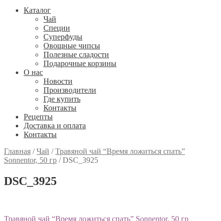
Каталог
Чай
Специи
Cуперфуды
Овощные чипсы
Полезные сладости
Подарочные корзины
О нас
Новости
Производители
Где купить
Контакты
Рецепты
Доставка и оплата
Контакты
Главная
/
Чай
/
Травяной чай “Время ложиться спать”
Sonnentor, 50 гр
/
DSC_3925
DSC_3925
Навигация
Предыдущий:
Травяной чай “Время ложиться спать” Sonnentor, 50 гр