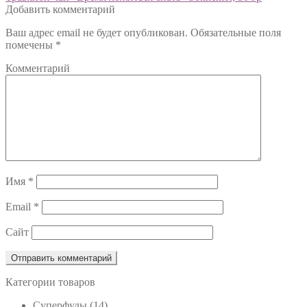
Добавить комментарий
по
Ваш адрес email не будет опубликован.
Обязательные поля
записям
помечены
*
Комментарий
Имя
*
Email
*
Сайт
Категории товаров
Cуперфуды
(14)