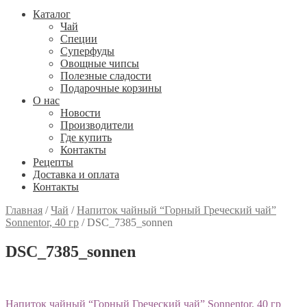
Каталог
Чай
Специи
Cуперфуды
Овощные чипсы
Полезные сладости
Подарочные корзины
О нас
Новости
Производители
Где купить
Контакты
Рецепты
Доставка и оплата
Контакты
Главная
/
Чай
/
Напиток чайный “Горный Греческий чай”
Sonnentor, 40 гр
/
DSC_7385_sonnen
DSC_7385_sonnen
Навигация
Предыдущий:
Напиток чайный “Горный Греческий чай” Sonnentor, 40 гр