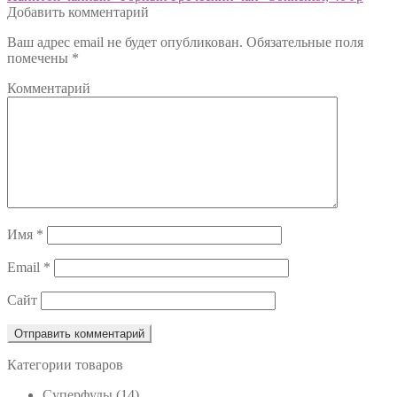
Добавить комментарий
по
Ваш адрес email не будет опубликован.
Обязательные поля
записям
помечены
*
Комментарий
Имя
*
Email
*
Сайт
Категории товаров
Cуперфуды
(14)